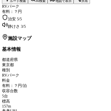
ルート検索
AI検索
地図で表示
共有
RVパーク
有料：？円
治安
5
/5
静けさ
3
/5
施設マップ
基本情報
都道府県
東京都
種別
RVパーク
料金
有料：？円/泊
収容台数
5
台
標高
157
m
参考URL