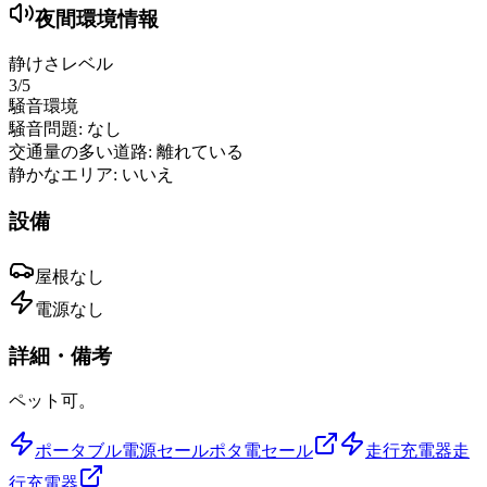
夜間環境情報
静けさレベル
3
/5
騒音環境
騒音問題:
なし
交通量の多い道路:
離れている
静かなエリア:
いいえ
設備
屋根
なし
電源
なし
詳細・備考
ペット可。
ポータブル電源セール
ポタ電セール
走行充電器
走
行充電器