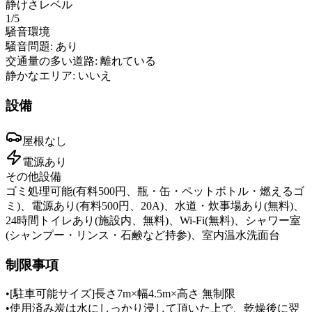
静けさレベル
1
/5
騒音環境
騒音問題:
あり
交通量の多い道路:
離れている
静かなエリア:
いいえ
設備
屋根
なし
電源
あり
その他設備
ゴミ処理可能(有料500円、瓶・缶・ペットボトル・燃えるゴ
ミ)、電源あり(有料500円、20A)、水道・炊事場あり(無料)、
24時間トイレあり(施設内、無料)、Wi-Fi(無料)、シャワー室
(シャンプー・リンス・石鹸など持参)、室内温水洗面台
制限事項
•
[駐車可能サイズ]長さ7m×幅4.5m×高さ 無制限
•
使用済み炭は水にしっかり浸して頂いた上で、乾燥後に翌