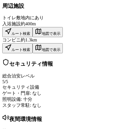
周辺施設
トイレ
敷地内にあり
入浴施設
約400m
ルート検索
地図で表示
コンビニ
約1.3km
ルート検索
地図で表示
セキュリティ情報
総合治安レベル
5
/5
セキュリティ設備
ゲート・門扉:
なし
照明設備:
十分
スタッフ常駐:
なし
夜間環境情報