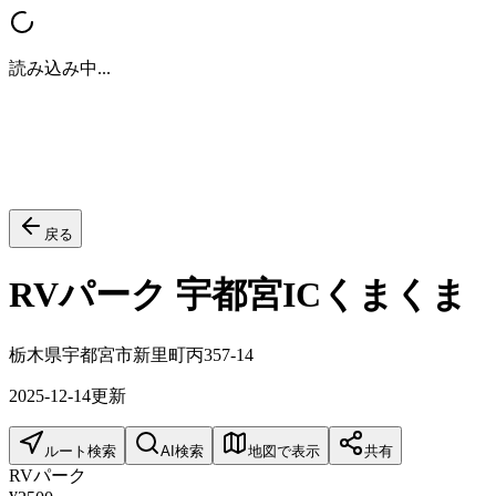
読み込み中...
戻る
RVパーク 宇都宮ICくまくま
栃木県宇都宮市新里町丙357-14
2025-12-14
更新
ルート検索
AI検索
地図で表示
共有
RVパーク