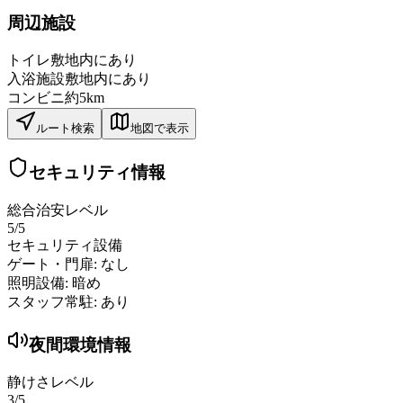
周辺施設
トイレ
敷地内にあり
入浴施設
敷地内にあり
コンビニ
約5km
ルート検索
地図で表示
セキュリティ情報
総合治安レベル
5
/5
セキュリティ設備
ゲート・門扉:
なし
照明設備:
暗め
スタッフ常駐:
あり
夜間環境情報
静けさレベル
3
/5