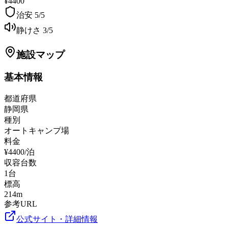
¥4400
治安
5
/5
静けさ
3
/5
施設マップ
基本情報
都道府県
静岡県
種別
オートキャンプ場
料金
¥4400/泊
収容台数
1
台
標高
214
m
参考URL
公式サイト・詳細情報