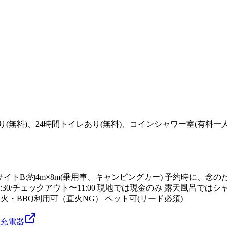
あり(無料)、24時間トイレあり(無料)、コインシャワー室(有料
トサイトB:約4m×8m(乗用車、キャンピングカー) 予約時に
6:30/チェックアウト〜11:00 現地では現金のみ 露天風呂
き火・BBQ利用可（直火NG） ペット可(リード必須)
充電器