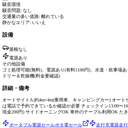
騒音環境
騒音問題:
なし
交通量の多い道路:
離れている
静かなエリア:
いいえ
設備
屋根
なし
電源
あり
その他設備
ゴミ処理可能(無料)、電源あり(有料1100円)、水道・炊事場
ドリー＆乾燥機(料金要確認)
詳細・備考
オートサイトA:約4m×4m(乗用車、キャンピングカー) オー
は電話で予約できているか確認が必要 チェックイン13:00〜1
現金200円) サイドオーニングOK 車外のテーブル利用OK た
ポータブル電源セール
ポタ電セール
走行充電器
走行