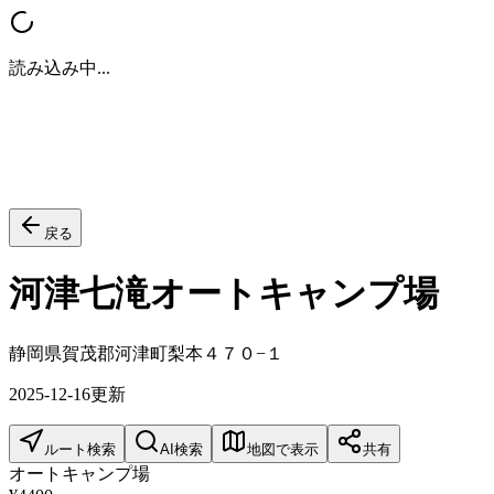
読み込み中...
戻る
河津七滝オートキャンプ場
静岡県賀茂郡河津町梨本４７０−１
2025-12-16
更新
ルート検索
AI検索
地図で表示
共有
オートキャンプ場