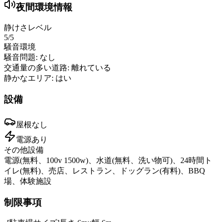
夜間環境情報
静けさレベル
5
/5
騒音環境
騒音問題:
なし
交通量の多い道路:
離れている
静かなエリア:
はい
設備
屋根
なし
電源
あり
その他設備
電源(無料、100v 1500w)、水道(無料、洗い物可)、24時間ト
イレ(無料)、売店、レストラン、ドッグラン(有料)、BBQ
場、体験施設
制限事項