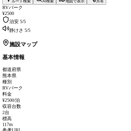
ルート検索
AI検索
地図で表示
共有
RVパーク
¥2500
治安
5
/5
静けさ
5
/5
施設マップ
基本情報
都道府県
熊本県
種別
RVパーク
料金
¥2500/泊
収容台数
2
台
標高
117
m
参考URL