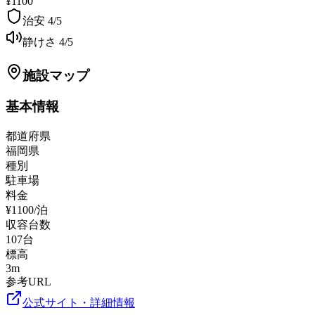
¥1100
治安
4
/5
静けさ
4
/5
施設マップ
基本情報
都道府県
福岡県
種別
駐車場
料金
¥1100/泊
収容台数
107
台
標高
3
m
参考URL
公式サイト・詳細情報