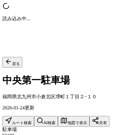
読み込み中...
戻る
中央第一駐車場
福岡県北九州市小倉北区堺町１丁目２−１０
2026-01-24
更新
ルート検索
AI検索
地図で表示
共有
駐車場