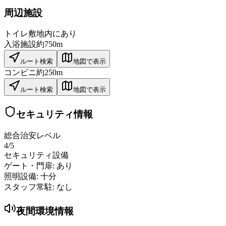
周辺施設
トイレ
敷地内にあり
入浴施設
約750m
ルート検索
地図で表示
コンビニ
約250m
ルート検索
地図で表示
セキュリティ情報
総合治安レベル
4
/5
セキュリティ設備
ゲート・門扉:
あり
照明設備:
十分
スタッフ常駐:
なし
夜間環境情報