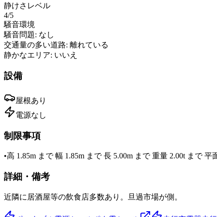
静けさレベル
4
/5
騒音環境
騒音問題:
なし
交通量の多い道路:
離れている
静かなエリア:
いいえ
設備
屋根
あり
電源
なし
制限事項
•
高 1.85m まで 幅 1.85m まで 長 5.00m まで 重量 2.00t
詳細・備考
近隣に居酒屋等の飲食店多数あり。旦過市場が側。