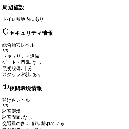
周辺施設
トイレ
敷地内にあり
セキュリティ情報
総合治安レベル
5
/5
セキュリティ設備
ゲート・門扉:
なし
照明設備:
十分
スタッフ常駐:
あり
夜間環境情報
静けさレベル
5
/5
騒音環境
騒音問題:
なし
交通量の多い道路:
離れている