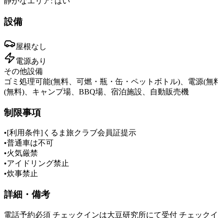
静かなエリア:
はい
設備
屋根
なし
電源
あり
その他設備
ゴミ処理可能(無料、可燃・瓶・缶・ペットボトル)、電源(無料、電
(無料)、キャンプ場、BBQ場、宿泊施設、自動販売機
制限事項
•
[利用条件]くるま旅クラブ会員証提示
•
普通車は不可
•
火気厳禁
•
アイドリング禁止
•
炊事禁止
詳細・備考
電話予約必須 チェックインは大豆研究所にて受付 チェックイン15:00