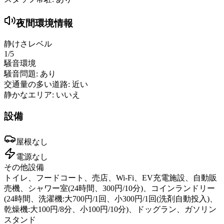
夜間環境情報
静けさレベル
1
/5
騒音環境
騒音問題:
あり
交通量の多い道路:
近い
静かなエリア:
いいえ
設備
屋根
なし
電源
なし
その他設備
トイレ、フードコート、売店、Wi-Fi、EV充電施設、自動販
売機、シャワー室(24時間、300円/10分)、コインランドリー
(24時間、洗濯機:大700円/1回、小300円/1回(洗剤自動投入)、
乾燥機:大100円/8分、小100円/10分)、ドッグラン、ガソリン
スタンド