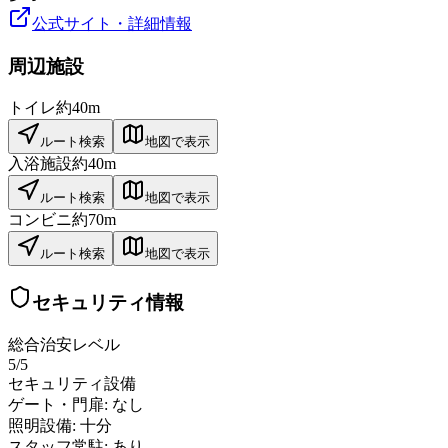
公式サイト・詳細情報
周辺施設
トイレ
約40m
ルート検索
地図で表示
入浴施設
約40m
ルート検索
地図で表示
コンビニ
約70m
ルート検索
地図で表示
セキュリティ情報
総合治安レベル
5
/5
セキュリティ設備
ゲート・門扉:
なし
照明設備:
十分
スタッフ常駐:
あり