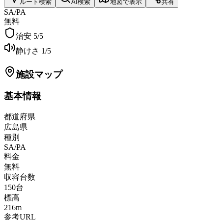
ルート検索
AI検索
地図で表示
共有
SA/PA
無料
治安
5
/5
静けさ
1
/5
施設マップ
基本情報
都道府県
広島県
種別
SA/PA
料金
無料
収容台数
150
台
標高
216
m
参考URL