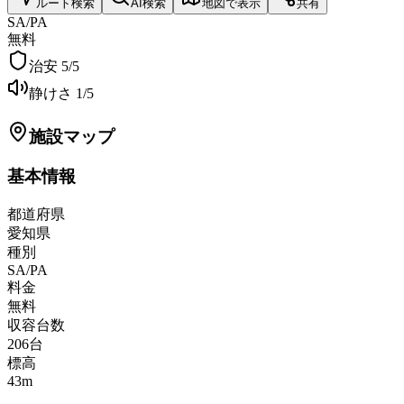
ルート検索
AI検索
地図で表示
共有
SA/PA
無料
治安
5
/5
静けさ
1
/5
施設マップ
基本情報
都道府県
愛知県
種別
SA/PA
料金
無料
収容台数
206
台
標高
43
m