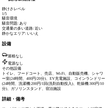
静けさレベル
1
/5
騒音環境
騒音問題:
あり
交通量の多い道路:
近い
静かなエリア:
いいえ
設備
屋根
なし
電源
なし
その他設備
トイレ、フードコート、売店、Wi-Fi、自動販売機、シャワ
ー室(24時間、400円/20分)、EV充電施設、コインランドリー
(24時間、洗濯機:200円/1回(洗剤自動投入)、乾燥機:300円/10
分)、ガソリンスタンド、宿泊施設
詳細・備考