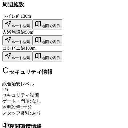
周辺施設
トイレ
約130m
ルート検索
地図で表示
入浴施設
約50m
ルート検索
地図で表示
コンビニ
約100m
ルート検索
地図で表示
セキュリティ情報
総合治安レベル
5
/5
セキュリティ設備
ゲート・門扉:
なし
照明設備:
十分
スタッフ常駐:
あり
夜間環境情報