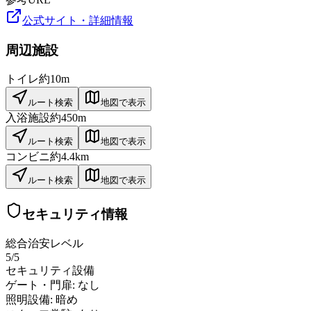
公式サイト・詳細情報
周辺施設
トイレ
約10m
ルート検索
地図で表示
入浴施設
約450m
ルート検索
地図で表示
コンビニ
約4.4km
ルート検索
地図で表示
セキュリティ情報
総合治安レベル
5
/5
セキュリティ設備
ゲート・門扉:
なし
照明設備:
暗め