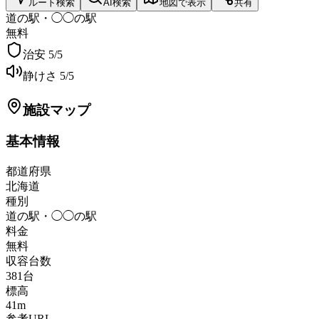
ルート検索
AI検索
地図で表示
共有
道の駅・◯◯の駅
無料
治安
5
/5
静けさ
5
/5
施設マップ
基本情報
都道府県
北海道
種別
道の駅・◯◯の駅
料金
無料
収容台数
381
台
標高
41
m
参考URL