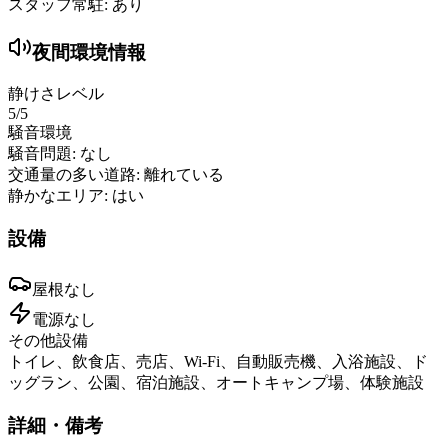
スタッフ常駐:
あり
夜間環境情報
静けさレベル
5
/5
騒音環境
騒音問題:
なし
交通量の多い道路:
離れている
静かなエリア:
はい
設備
屋根
なし
電源
なし
その他設備
トイレ、飲食店、売店、Wi-Fi、自動販売機、入浴施設、ド
ッグラン、公園、宿泊施設、オートキャンプ場、体験施設
詳細・備考