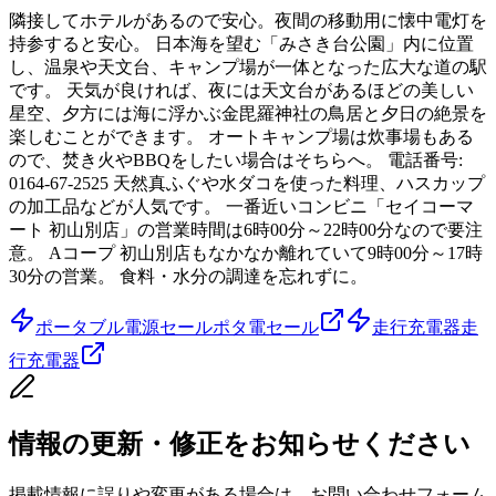
隣接してホテルがあるので安心。夜間の移動用に懐中電灯を
持参すると安心。 日本海を望む「みさき台公園」内に位置
し、温泉や天文台、キャンプ場が一体となった広大な道の駅
です。 天気が良ければ、夜には天文台があるほどの美しい
星空、夕方には海に浮かぶ金毘羅神社の鳥居と夕日の絶景を
楽しむことができます。 オートキャンプ場は炊事場もある
ので、焚き火やBBQをしたい場合はそちらへ。 電話番号:
0164-67-2525 天然真ふぐや水ダコを使った料理、ハスカップ
の加工品などが人気です。 一番近いコンビニ「セイコーマ
ート 初山別店」の営業時間は6時00分～22時00分なので要注
意。 Aコープ 初山別店もなかなか離れていて9時00分～17時
30分の営業。 食料・水分の調達を忘れずに。
ポータブル電源セール
ポタ電セール
走行充電器
走
行充電器
情報の更新・修正をお知らせください
掲載情報に誤りや変更がある場合は、お問い合わせフォーム