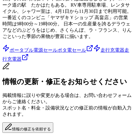
ーク道の駅 たかはたもある。 RV車専用駐車場、レンタサ
イクル、シャワー室は、4月1日から11月30日まで利用可能。
一番近くのコンビニ「ヤマザキＹショップ 高畠店」の営業
時間は9時00分～19時00分。 日本一の生産量を誇るデラウェ
アなどのぶどうをはじめ、さくらんぼ、ラ・フランス、りん
ごといった季節の果物が豊富に揃います。
ポータブル電源セール
ポタ電セール
走行充電器
走
行充電器
情報の更新・修正をお知らせください
掲載情報に誤りや変更がある場合は、お問い合わせフォーム
からご連絡ください。
スポット名・料金・設備状況などの修正前の情報が自動入力
されます。
情報の修正を依頼する