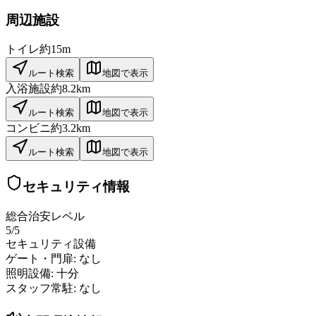
周辺施設
トイレ
約15m
ルート検索
地図で表示
入浴施設
約8.2km
ルート検索
地図で表示
コンビニ
約3.2km
ルート検索
地図で表示
セキュリティ情報
総合治安レベル
5
/5
セキュリティ設備
ゲート・門扉:
なし
照明設備:
十分
スタッフ常駐:
なし