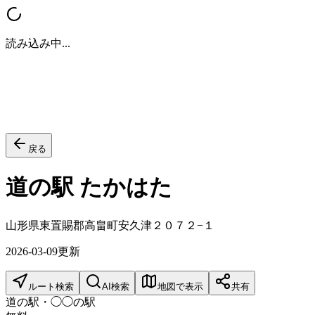
読み込み中...
戻る
道の駅 たかはた
山形県東置賜郡高畠町安久津２０７２−１
2026-03-09
更新
ルート検索
AI検索
地図で表示
共有
道の駅・◯◯の駅