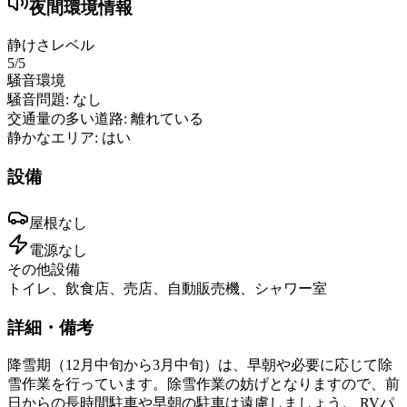
夜間環境情報
静けさレベル
5
/5
騒音環境
騒音問題:
なし
交通量の多い道路:
離れている
静かなエリア:
はい
設備
屋根
なし
電源
なし
その他設備
トイレ、飲食店、売店、自動販売機、シャワー室
詳細・備考
降雪期（12月中旬から3月中旬）は、早朝や必要に応じて除
雪作業を行っています。除雪作業の妨げとなりますので、前
日からの長時間駐車や早朝の駐車は遠慮しましょう。 RVパ