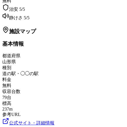
無料
治安
5
/5
静けさ
5
/5
施設マップ
基本情報
都道府県
山形県
種別
道の駅・◯◯の駅
料金
無料
収容台数
79
台
標高
237
m
参考URL
公式サイト・詳細情報