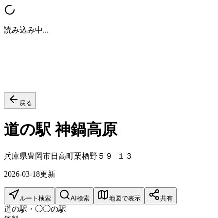
読み込み中...
戻る
道の駅 神鍋高原
兵庫県豊岡市日高町栗栖野５９−１３
2026-03-18
更新
ルート検索
AI検索
地図で表示
共有
道の駅・◯◯の駅