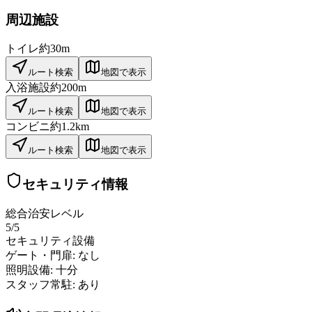
周辺施設
トイレ
約30m
ルート検索
地図で表示
入浴施設
約200m
ルート検索
地図で表示
コンビニ
約1.2km
ルート検索
地図で表示
セキュリティ情報
総合治安レベル
5
/5
セキュリティ設備
ゲート・門扉:
なし
照明設備:
十分
スタッフ常駐:
あり