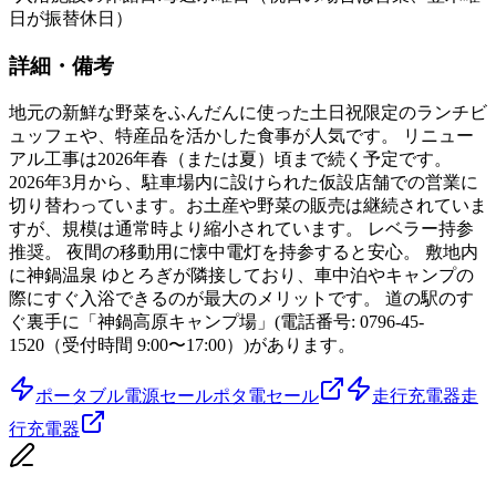
日が振替休日）
詳細・備考
地元の新鮮な野菜をふんだんに使った土日祝限定のランチビ
ュッフェや、特産品を活かした食事が人気です。 リニュー
アル工事は2026年春（または夏）頃まで続く予定です。
2026年3月から、駐車場内に設けられた仮設店舗での営業に
切り替わっています。お土産や野菜の販売は継続されていま
すが、規模は通常時より縮小されています。 レベラー持参
推奨。 夜間の移動用に懐中電灯を持参すると安心。 敷地内
に神鍋温泉 ゆとろぎが隣接しており、車中泊やキャンプの
際にすぐ入浴できるのが最大のメリットです。 道の駅のす
ぐ裏手に「神鍋高原キャンプ場」(電話番号: 0796-45-
1520（受付時間 9:00〜17:00）)があります。
ポータブル電源セール
ポタ電セール
走行充電器
走
行充電器