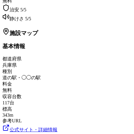
無料
治安
5
/5
静けさ
5
/5
施設マップ
基本情報
都道府県
兵庫県
種別
道の駅・◯◯の駅
料金
無料
収容台数
117
台
標高
343
m
参考URL
公式サイト・詳細情報