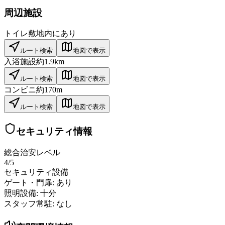
周辺施設
トイレ
敷地内にあり
ルート検索
地図で表示
入浴施設
約1.9km
ルート検索
地図で表示
コンビニ
約170m
ルート検索
地図で表示
セキュリティ情報
総合治安レベル
4
/5
セキュリティ設備
ゲート・門扉:
あり
照明設備:
十分
スタッフ常駐:
なし