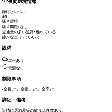
夜間環境情報
静けさレベル
4
/5
騒音環境
騒音問題:
なし
交通量の多い道路:
離れている
静かなエリア:
いいえ
設備
屋根
あり
電源
なし
制限事項
•
全長5m、全幅、2m、全高2m
詳細・備考
近隣に居酒屋等の飲食店多数あり。