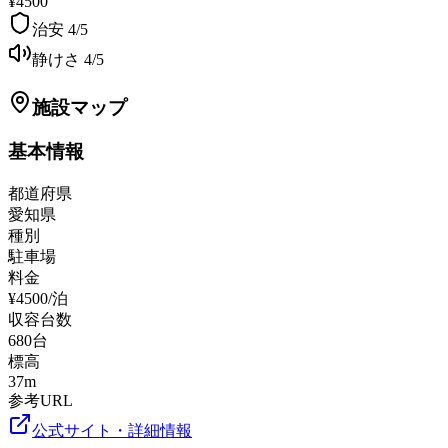
¥4500
治安
4
/5
静けさ
4
/5
施設マップ
基本情報
都道府県
愛知県
種別
駐車場
料金
¥4500/泊
収容台数
680
台
標高
37
m
参考URL
公式サイト・詳細情報