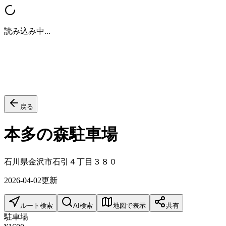
読み込み中...
戻る
本多の森駐車場
石川県金沢市石引４丁目３８０
2026-04-02
更新
ルート検索
AI検索
地図で表示
共有
駐車場