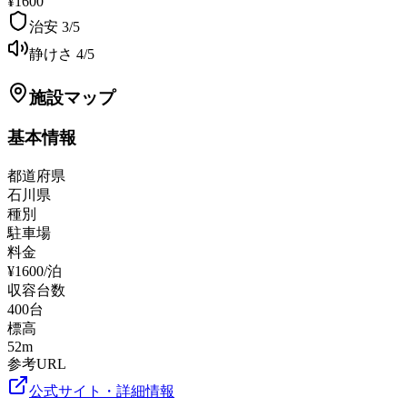
¥1600
治安
3
/5
静けさ
4
/5
施設マップ
基本情報
都道府県
石川県
種別
駐車場
料金
¥1600/泊
収容台数
400
台
標高
52
m
参考URL
公式サイト・詳細情報