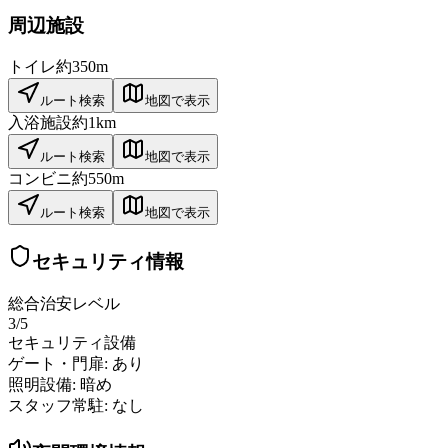
周辺施設
トイレ
約350m
ルート検索
地図で表示
入浴施設
約1km
ルート検索
地図で表示
コンビニ
約550m
ルート検索
地図で表示
セキュリティ情報
総合治安レベル
3
/5
セキュリティ設備
ゲート・門扉:
あり
照明設備:
暗め
スタッフ常駐:
なし