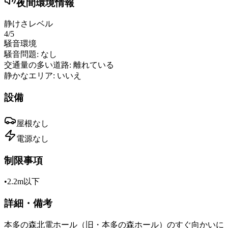
夜間環境情報
静けさレベル
4
/5
騒音環境
騒音問題:
なし
交通量の多い道路:
離れている
静かなエリア:
いいえ
設備
屋根
なし
電源
なし
制限事項
•
2.2m以下
詳細・備考
本多の森北電ホール（旧・本多の森ホール）のすぐ向かいに