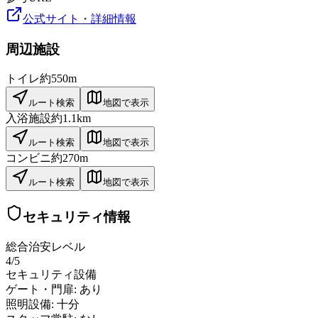
公式サイト・詳細情報
周辺施設
トイレ
約550m
ルート検索
地図で表示
入浴施設
約1.1km
ルート検索
地図で表示
コンビニ
約270m
ルート検索
地図で表示
セキュリティ情報
総合治安レベル
4
/5
セキュリティ設備
ゲート・門扉:
あり
照明設備:
十分