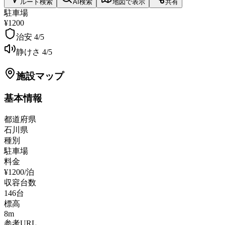
ルート検索
AI検索
地図で表示
共有
駐車場
¥1200
治安
4
/5
静けさ
4
/5
施設マップ
基本情報
都道府県
石川県
種別
駐車場
料金
¥1200/泊
収容台数
146
台
標高
8
m
参考URL