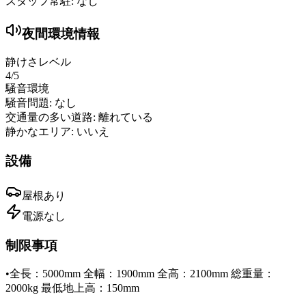
スタッフ常駐:
なし
夜間環境情報
静けさレベル
4
/5
騒音環境
騒音問題:
なし
交通量の多い道路:
離れている
静かなエリア:
いいえ
設備
屋根
あり
電源
なし
制限事項
•
全長：5000mm 全幅：1900mm 全高：2100mm 総重量：
2000kg 最低地上高：150mm