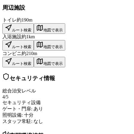
周辺施設
トイレ
約190m
ルート検索
地図で表示
入浴施設
約1km
ルート検索
地図で表示
コンビニ
約210m
ルート検索
地図で表示
セキュリティ情報
総合治安レベル
4
/5
セキュリティ設備
ゲート・門扉:
あり
照明設備:
十分
スタッフ常駐:
なし