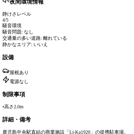
夜間環境情報
静けさレベル
4
/5
騒音環境
騒音問題:
なし
交通量の多い道路:
離れている
静かなエリア:
いいえ
設備
屋根
あり
電源
なし
制限事項
•
高さ2.0m
詳細・備考
鹿児島中央駅直結の商業施設「Li-Ka1920」の提携駐車場。