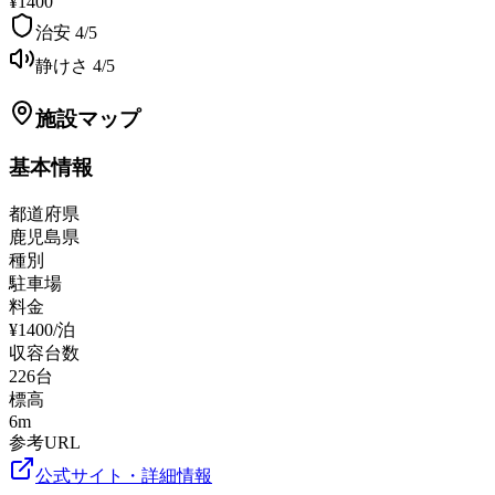
¥1400
治安
4
/5
静けさ
4
/5
施設マップ
基本情報
都道府県
鹿児島県
種別
駐車場
料金
¥1400/泊
収容台数
226
台
標高
6
m
参考URL
公式サイト・詳細情報