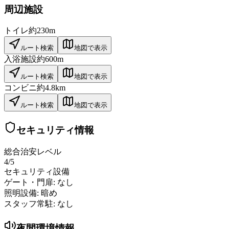
周辺施設
トイレ
約230m
ルート検索
地図で表示
入浴施設
約600m
ルート検索
地図で表示
コンビニ
約4.8km
ルート検索
地図で表示
セキュリティ情報
総合治安レベル
4
/5
セキュリティ設備
ゲート・門扉:
なし
照明設備:
暗め
スタッフ常駐:
なし
夜間環境情報