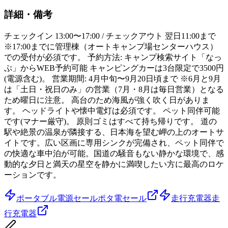
詳細・備考
チェックイン 13:00〜17:00 / チェックアウト 翌日11:00まで
※17:00までに管理棟（オートキャンプ場センターハウス）
での受付が必須です。 予約方法: キャンプ検索サイト「なっ
ぷ」からWEB予約可能 キャンピングカーは3台限定で3500円
(電源含む)。 営業期間: 4月中旬〜9月20日頃まで ※6月と9月
は「土日・祝日のみ」の営業（7月・8月は毎日営業）となる
ため曜日に注意。 高台のため海風が強く吹く日がありま
す。 ヘッドライトや懐中電灯は必須です。 ペット同伴可能
です(マナー厳守)。 原則ゴミはすべて持ち帰りです。 道の
駅や絶景の温泉が隣接する、日本海を望む岬の上のオートサ
イトです。広い区画に専用シンクが完備され、ペット同伴で
の快適な車中泊が可能。国道の騒音もない静かな環境で、感
動的な夕日と満天の星空を静かに満喫したい方に最高のロケ
ーションです。
ポータブル電源セール
ポタ電セール
走行充電器
走
行充電器