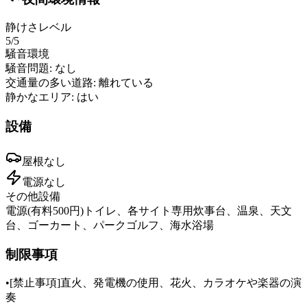
静けさレベル
5
/5
騒音環境
騒音問題:
なし
交通量の多い道路:
離れている
静かなエリア:
はい
設備
屋根
なし
電源
なし
その他設備
電源(有料500円)トイレ、各サイト専用炊事台、温泉、天文
台、ゴーカート、パークゴルフ、海水浴場
制限事項
•
[禁止事項]直火、発電機の使用、花火、カラオケや楽器の演
奏