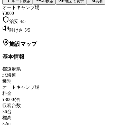
ルート検索
AI検索
地図で表示
共有
オートキャンプ場
¥3000
治安
4
/5
静けさ
5
/5
施設マップ
基本情報
都道府県
北海道
種別
オートキャンプ場
料金
¥3000/泊
収容台数
36
台
標高
32
m