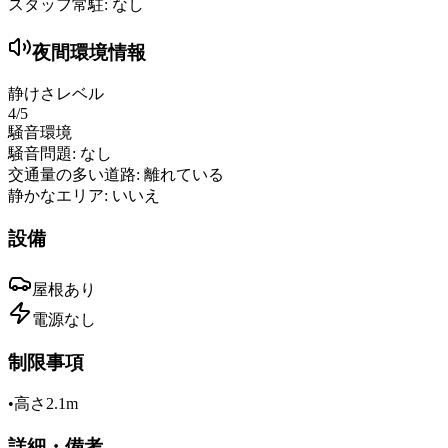
スタッフ常駐:
なし
夜間環境情報
静けさレベル
4
/5
騒音環境
騒音問題:
なし
交通量の多い道路:
離れている
静かなエリア:
いいえ
設備
屋根
あり
電源
なし
制限事項
•
高さ2.1m
詳細・備考