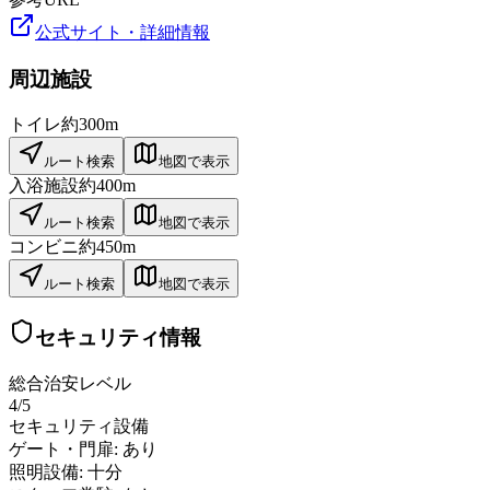
公式サイト・詳細情報
周辺施設
トイレ
約300m
ルート検索
地図で表示
入浴施設
約400m
ルート検索
地図で表示
コンビニ
約450m
ルート検索
地図で表示
セキュリティ情報
総合治安レベル
4
/5
セキュリティ設備
ゲート・門扉:
あり
照明設備:
十分