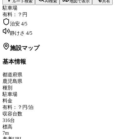
ルート検索
AI検索
地図で表示
共有
駐車場
有料：？円
治安
4
/5
静けさ
4
/5
施設マップ
基本情報
都道府県
鹿児島県
種別
駐車場
料金
有料：？円/泊
収容台数
316
台
標高
7
m
参考URL