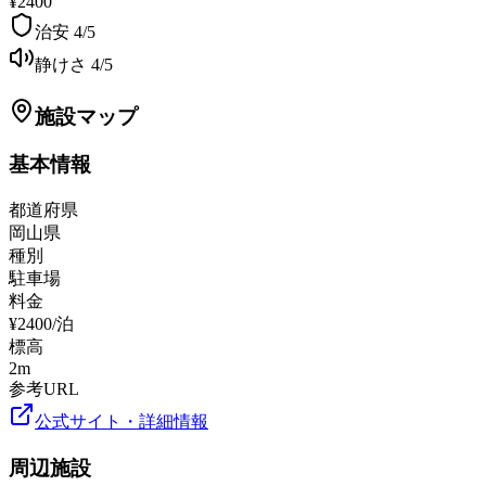
¥2400
治安
4
/5
静けさ
4
/5
施設マップ
基本情報
都道府県
岡山県
種別
駐車場
料金
¥2400/泊
標高
2
m
参考URL
公式サイト・詳細情報
周辺施設