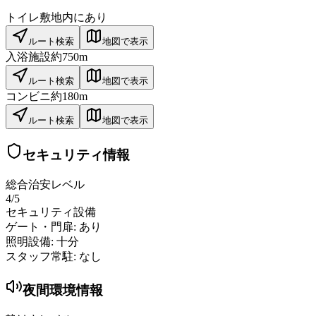
トイレ
敷地内にあり
ルート検索
地図で表示
入浴施設
約750m
ルート検索
地図で表示
コンビニ
約180m
ルート検索
地図で表示
セキュリティ情報
総合治安レベル
4
/5
セキュリティ設備
ゲート・門扉:
あり
照明設備:
十分
スタッフ常駐:
なし
夜間環境情報