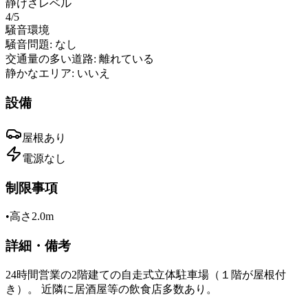
静けさレベル
4
/5
騒音環境
騒音問題:
なし
交通量の多い道路:
離れている
静かなエリア:
いいえ
設備
屋根
あり
電源
なし
制限事項
•
高さ2.0m
詳細・備考
24時間営業の2階建ての自走式立体駐車場（１階が屋根付
き）。 近隣に居酒屋等の飲食店多数あり。