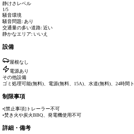
静けさレベル
1
/5
騒音環境
騒音問題:
あり
交通量の多い道路:
近い
静かなエリア:
いいえ
設備
屋根
なし
電源
あり
その他設備
ゴミ処理可能(無料)、電源(無料、15A)、水道(無料)、24時間トイ
制限事項
•
[禁止事項]トレーラー不可
•
焚き火や炭火BBQ、発電機使用不可
詳細・備考