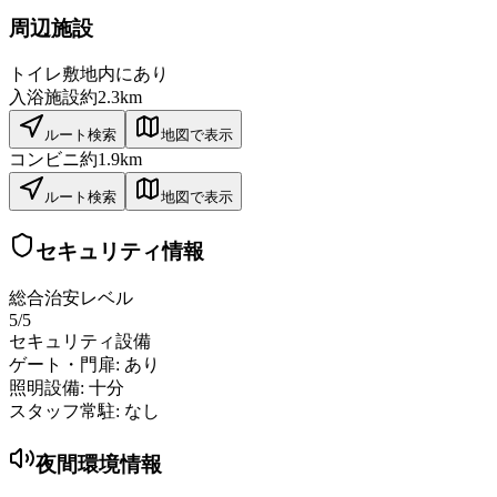
周辺施設
トイレ
敷地内にあり
入浴施設
約2.3km
ルート検索
地図で表示
コンビニ
約1.9km
ルート検索
地図で表示
セキュリティ情報
総合治安レベル
5
/5
セキュリティ設備
ゲート・門扉:
あり
照明設備:
十分
スタッフ常駐:
なし
夜間環境情報