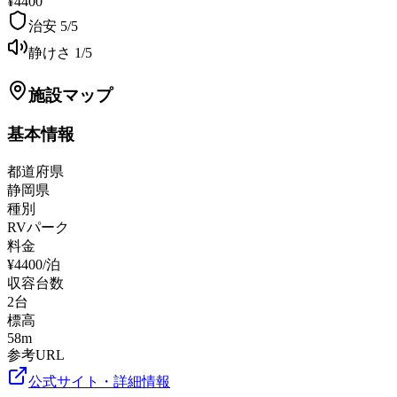
¥4400
治安
5
/5
静けさ
1
/5
施設マップ
基本情報
都道府県
静岡県
種別
RVパーク
料金
¥4400/泊
収容台数
2
台
標高
58
m
参考URL
公式サイト・詳細情報