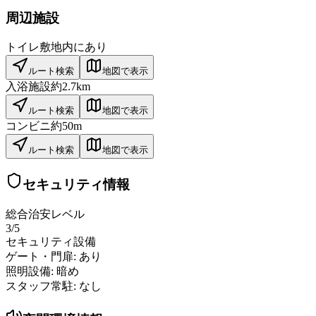
周辺施設
トイレ
敷地内にあり
ルート検索
地図で表示
入浴施設
約2.7km
ルート検索
地図で表示
コンビニ
約50m
ルート検索
地図で表示
セキュリティ情報
総合治安レベル
3
/5
セキュリティ設備
ゲート・門扉:
あり
照明設備:
暗め
スタッフ常駐:
なし