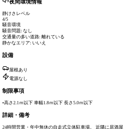
夜間環境情報
静けさレベル
4
/5
騒音環境
騒音問題:
なし
交通量の多い道路:
離れている
静かなエリア:
いいえ
設備
屋根
あり
電源
なし
制限事項
•
高さ2.1ｍ以下 車幅1.8ｍ以下 長さ5.0ｍ以下
詳細・備考
24時間営業・年中無休の自走式立体駐車場。 近隣に居酒屋