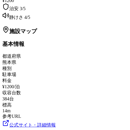
¥1200
治安
3
/5
静けさ
4
/5
施設マップ
基本情報
都道府県
熊本県
種別
駐車場
料金
¥1200/泊
収容台数
384
台
標高
14
m
参考URL
公式サイト・詳細情報