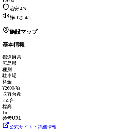
¥2600
治安
4
/5
静けさ
4
/5
施設マップ
基本情報
都道府県
広島県
種別
駐車場
料金
¥2600/泊
収容台数
255
台
標高
1
m
参考URL
公式サイト・詳細情報