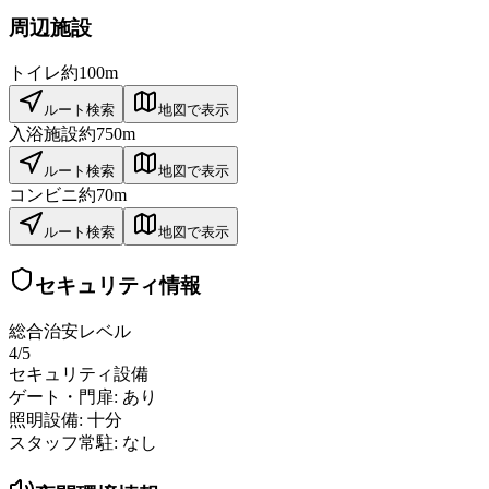
周辺施設
トイレ
約100m
ルート検索
地図で表示
入浴施設
約750m
ルート検索
地図で表示
コンビニ
約70m
ルート検索
地図で表示
セキュリティ情報
総合治安レベル
4
/5
セキュリティ設備
ゲート・門扉:
あり
照明設備:
十分
スタッフ常駐:
なし