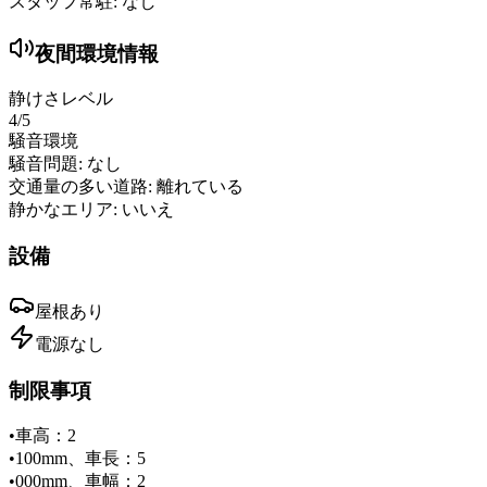
スタッフ常駐:
なし
夜間環境情報
静けさレベル
4
/5
騒音環境
騒音問題:
なし
交通量の多い道路:
離れている
静かなエリア:
いいえ
設備
屋根
あり
電源
なし
制限事項
•
車高：2
•
100mm、車長：5
•
000mm、車幅：2