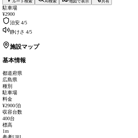
ルート検索
AI検索
地図で表示
共有
駐車場
¥2900
治安
4
/5
静けさ
4
/5
施設マップ
基本情報
都道府県
広島県
種別
駐車場
料金
¥2900/泊
収容台数
400
台
標高
1
m
参考URL