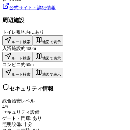
公式サイト・詳細情報
周辺施設
トイレ
敷地内にあり
ルート検索
地図で表示
入浴施設
約400m
ルート検索
地図で表示
コンビニ
約60m
ルート検索
地図で表示
セキュリティ情報
総合治安レベル
4
/5
セキュリティ設備
ゲート・門扉:
あり
照明設備:
十分