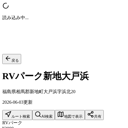
読み込み中...
戻る
RVパーク新地大戸浜
福島県相馬郡新地町大戸浜字浜北20
2026-06-03
更新
ルート検索
AI検索
地図で表示
共有
RVパーク