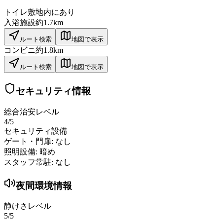
トイレ
敷地内にあり
入浴施設
約1.7km
ルート検索
地図で表示
コンビニ
約1.8km
ルート検索
地図で表示
セキュリティ情報
総合治安レベル
4
/5
セキュリティ設備
ゲート・門扉:
なし
照明設備:
暗め
スタッフ常駐:
なし
夜間環境情報
静けさレベル
5
/5