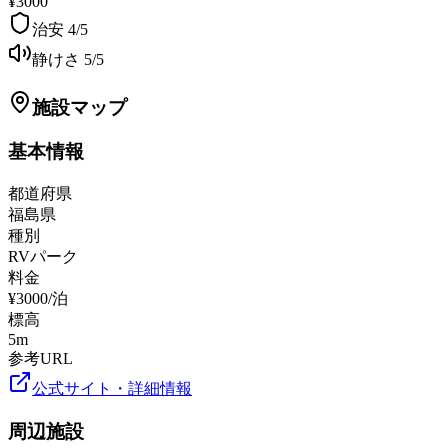
¥3000
治安
4
/5
静けさ
5
/5
施設マップ
基本情報
都道府県
福島県
種別
RVパーク
料金
¥3000/泊
標高
5
m
参考URL
公式サイト・詳細情報
周辺施設