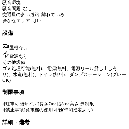
騒音環境
騒音問題:
なし
交通量の多い道路:
離れている
静かなエリア:
はい
設備
屋根
なし
電源
あり
その他設備
ゴミ処理可能(無料)、電源(無料、電源リール貸し出し有
り)、水道(無料)、トイレ(無料)、ダンプステーション(グレー
OK)
制限事項
•
[駐車可能サイズ]長さ7m×幅8m×高さ 無制限
•
[禁止事項]発電機の使用可能(時間指定あり)
詳細・備考