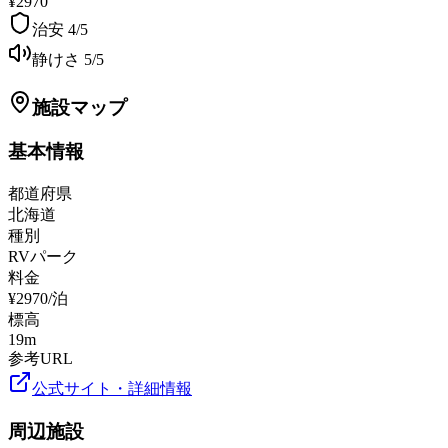
¥2970
治安
4
/5
静けさ
5
/5
施設マップ
基本情報
都道府県
北海道
種別
RVパーク
料金
¥2970/泊
標高
19
m
参考URL
公式サイト・詳細情報
周辺施設