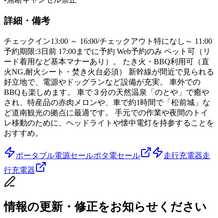
詳細・備考
チェックイン13:00 ～ 16:00/チェックアウト特になし～ 11:00
予約期限:3日前 17:00までに予約 Web予約のみ ペット可（リ
ード着用など基本マナーあり）。 たき火・BBQ利用可（直
火NG,耐火シート・焚き火台必須） 新幹線が間近で見られる
好立地で、電源やドッグランなど設備が充実。 車外での
BBQも楽しめます。 車で３分の天然温泉「のとや」で癒や
され、特産品の赤肉メロンや、車で約1時間で「松前城」な
ど道南観光の拠点に最適です。 手元での作業や夜間のトイ
レ移動のために、ヘッドライトや懐中電灯を持参することを
おすすめ。
ポータブル電源セール
ポタ電セール
走行充電器
走
行充電器
情報の更新・修正をお知らせください