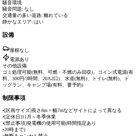
騒音環境
騒音問題:
なし
交通量の多い道路:
離れている
静かなエリア:
はい
設備
屋根
なし
電源
あり
その他設備
ゴミ処理可能(無料、可燃・不燃のみ回収)、コイン式電源(有
料、300円/3時間、20A2口)、水道(無料)、トイレ(無料)、ド
ッグラン、キャンプ場(有料、要予約)
制限事項
•
[区画サイズ]長さ8m × 幅7mなどサイトによって異なる
•
[定休日]11月～冬季休業
•
[禁止事項]発電機の使用可能(時間指定あり
•
20時まで)
•
無断キャンセル禁止