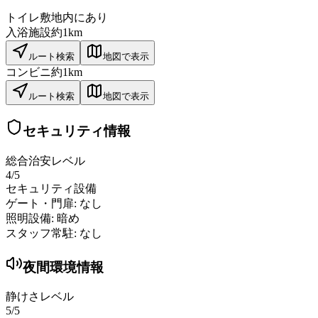
トイレ
敷地内にあり
入浴施設
約1km
ルート検索
地図で表示
コンビニ
約1km
ルート検索
地図で表示
セキュリティ情報
総合治安レベル
4
/5
セキュリティ設備
ゲート・門扉:
なし
照明設備:
暗め
スタッフ常駐:
なし
夜間環境情報
静けさレベル
5
/5