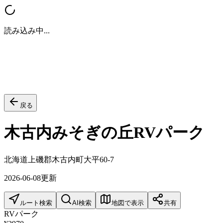
読み込み中...
戻る
木古内みそぎの丘RVパーク
北海道上磯郡木古内町大平60-7
2026-06-08
更新
ルート検索
AI検索
地図で表示
共有
RVパーク