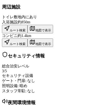
周辺施設
トイレ
敷地内にあり
入浴施設
約850m
ルート検索
地図で表示
コンビニ
約1.4km
ルート検索
地図で表示
セキュリティ情報
総合治安レベル
3
/5
セキュリティ設備
ゲート・門扉:
なし
照明設備:
暗め
スタッフ常駐:
なし
夜間環境情報