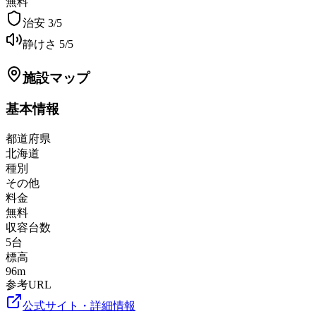
無料
治安
3
/5
静けさ
5
/5
施設マップ
基本情報
都道府県
北海道
種別
その他
料金
無料
収容台数
5
台
標高
96
m
参考URL
公式サイト・詳細情報