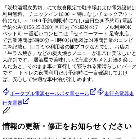
「炭焼酒場次男坊」にて飲食限定で駐車場および電気設備は
利用無料。 チェックイン16:00 ～ 特になし/チェックアウト
特になし ～ 10:00 予約期限:特になし(当日空き予約可) 電話
予約のみ(0156-25-3200) 区画内での車外のテーブル利用OK
ペット可 一番近いコンビニは「セイコーマート 足寄東店」
で営業時間は5時00分～1時00分(地図は24時間営業のコンビ
ニを記載)。 口コミや利用者の旅ブログなどでは、お店の
「生ラム焼き」などの炭火焼きメニューが非常に美味しいと
大評判です。 居酒屋で美味しい北海道グルメとお酒を楽し
んだあと、そのまま車に直行して寝られる素晴らしいパーク
です。 トイレの夜間利用だけ予約時に一言確認しておけ
ば、安心して快適な車中泊が楽しめます。
ポータブル電源セール
ポタ電セール
走行充電器
走
行充電器
情報の更新・修正をお知らせください