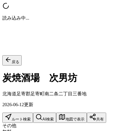
読み込み中...
戻る
炭焼酒場 次男坊
北海道足寄郡足寄町南二条二丁目三番地
2026-06-12
更新
ルート検索
AI検索
地図で表示
共有
その他