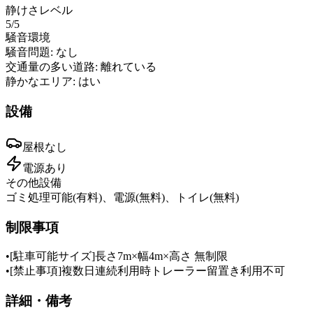
静けさレベル
5
/5
騒音環境
騒音問題:
なし
交通量の多い道路:
離れている
静かなエリア:
はい
設備
屋根
なし
電源
あり
その他設備
ゴミ処理可能(有料)、電源(無料)、トイレ(無料)
制限事項
•
[駐車可能サイズ]長さ7m×幅4m×高さ 無制限
•
[禁止事項]複数日連続利用時トレーラー留置き利用不可
詳細・備考