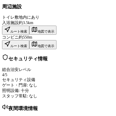
周辺施設
トイレ
敷地内にあり
入浴施設
約3.5km
ルート検索
地図で表示
コンビニ
約550m
ルート検索
地図で表示
セキュリティ情報
総合治安レベル
4
/5
セキュリティ設備
ゲート・門扉:
なし
照明設備:
十分
スタッフ常駐:
なし
夜間環境情報