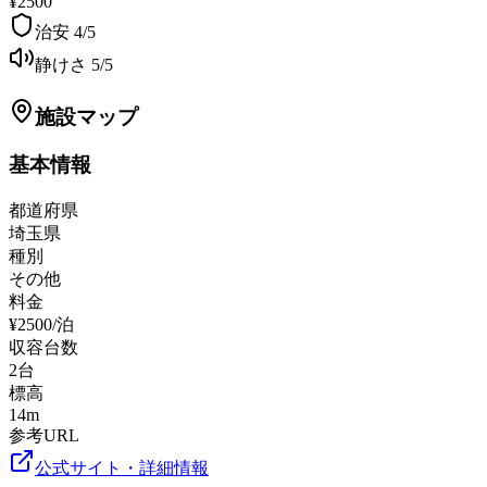
¥2500
治安
4
/5
静けさ
5
/5
施設マップ
基本情報
都道府県
埼玉県
種別
その他
料金
¥2500/泊
収容台数
2
台
標高
14
m
参考URL
公式サイト・詳細情報