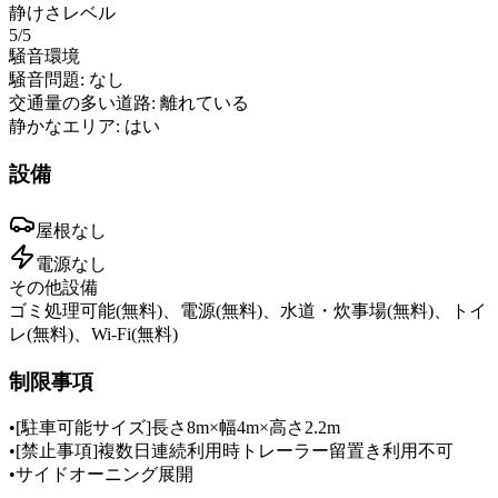
静けさレベル
5
/5
騒音環境
騒音問題:
なし
交通量の多い道路:
離れている
静かなエリア:
はい
設備
屋根
なし
電源
なし
その他設備
ゴミ処理可能(無料)、電源(無料)、水道・炊事場(無料)、トイ
レ(無料)、Wi-Fi(無料)
制限事項
•
[駐車可能サイズ]長さ8m×幅4m×高さ2.2m
•
[禁止事項]複数日連続利用時トレーラー留置き利用不可
•
サイドオーニング展開