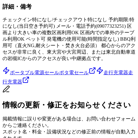
詳細・備考
チェックイン特になし/チェックアウト特になし 予約期限:特
になし(当日空き予約可) メール・電話予約(09077323251) 区
画より大きい車の複数区画利用OK 区画内での車外のテーブ
ル利用OK ペット可 発電機の使用可能(時間指定なし) BBQ利
用可（直火NG,耐火シート・焚き火台必須） 都心からのアク
セスが非常に良く、東大宮や大宮周辺、または東北自動車道
の岩槻ICからのアクセスが良い中継拠点です。
ポータブル電源セール
ポタ電セール
走行充電器
走
行充電器
情報の更新・修正をお知らせください
掲載情報に誤りや変更がある場合は、お問い合わせフォーム
からご連絡ください。
スポット名・料金・設備状況などの修正前の情報が自動入力