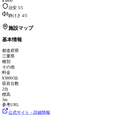
¥3800
治安
5
/5
静けさ
4
/5
施設マップ
基本情報
都道府県
三重県
種別
その他
料金
¥3800/泊
収容台数
2
台
標高
3
m
参考URL
公式サイト・詳細情報