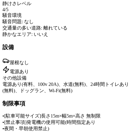
静けさレベル
4
/5
騒音環境
騒音問題:
なし
交通量の多い道路:
離れている
静かなエリア:
いいえ
設備
屋根
なし
電源
あり
その他設備
電源あり(有料、100v 20A)、水道(無料)、24時間トイレあり
(無料)、ドッグラン、Wi-Fi(無料)
制限事項
•
[駐車可能サイズ]長さ15m×幅5m×高さ 無制限
•
[禁止事項]発電機の使用可能(時間指定あり
•
夜間・早朝使用禁止)