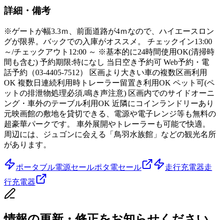
詳細・備考
※ゲートが幅3.3ｍ、前面道路が4ｍなので、ハイエースロン
グが限界。バックでの入庫がオススメ。 チェックイン13:00
～/チェックアウト12:00 ～ ※基本的に24時間使用OK(清掃時
間も含む) 予約期限:特になし 当日空き予約可 Web予約・電
話予約（03-4405-7512） 区画より大きい車の複数区画利用
OK 複数日連続利用時トレーラー留置き利用OK ペット可(ペ
ットの排泄物処理必須,鳴き声注意) 区画内でのサイドオーニ
ング・車外のテーブル利用OK 近隣にコインランドリーあり
元映画館の敷地を貸切できる、電源や電子レンジ等も無料の
超豪華パークです。 車外展開やトレーラーも可能で快適。
周辺には、ジュゴンに会える「鳥羽水族館」などの観光名所
があります。
ポータブル電源セール
ポタ電セール
走行充電器
走
行充電器
情報の更新・修正をお知らせください