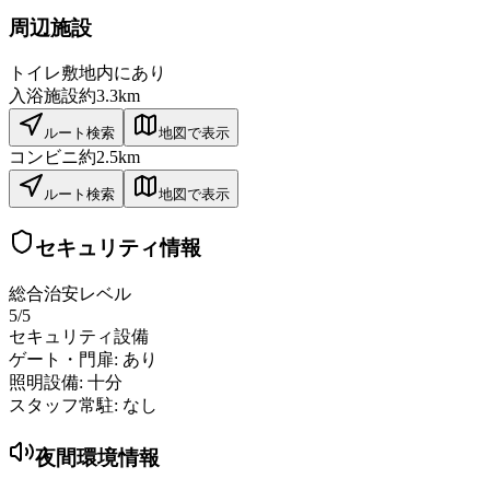
周辺施設
トイレ
敷地内にあり
入浴施設
約3.3km
ルート検索
地図で表示
コンビニ
約2.5km
ルート検索
地図で表示
セキュリティ情報
総合治安レベル
5
/5
セキュリティ設備
ゲート・門扉:
あり
照明設備:
十分
スタッフ常駐:
なし
夜間環境情報